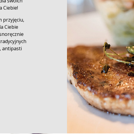
dla swoich
a Ciebie!
 przyjęciu,
a Ciebie
asnoręcznie
tradycyjnych
 antipasti