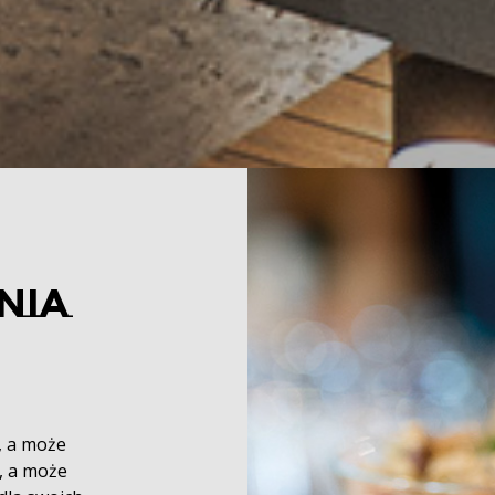
NIA
, a może
, a może