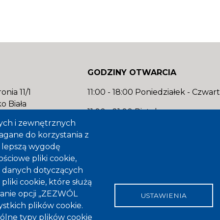
GODZINY OTWARCIA
onia 11/1
11:00 - 18:00 Poniedziałek - Czwar
o Biała
11:00 - 21:00 Piątek
ych i zewnętrznych
00
12:00 - 21:00 Sobota
magane do korzystania z
abistro.pl
12:00 - 20:00 Niedziela
ją lepszą wygodę
ściowe pliki cookie,
 danych dotyczących
pliki cookie, które służą
Subwencja finansowa uzyskan
ranie opcji „ZEZWÓL
USTAWIENIA
tkich plików cookie.
lne typy plików cookie