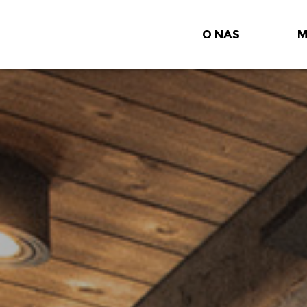
Główna
O NAS
M
nawigacja
Przejdź
do
treści