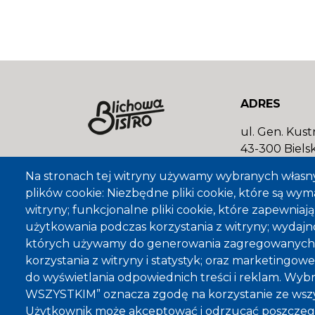
ADRES
ul. Gen. Kustr
43-300 Bielsk
Na stronach tej witryny używamy wybranych własn
T: 514 260 9
plików cookie: Niezbędne pliki cookie, które są wy
info@blichow
witryny; funkcjonalne pliki cookie, które zapewnia
użytkowania podczas korzystania z witryny; wydajno
których używamy do generowania zagregowanych
korzystania z witryny i statystyk; oraz marketingowe 
do wyświetlania odpowiednich treści i reklam. Wyb
WSZYSTKIM” oznacza zgodę na korzystanie ze wszys
Użytkownik może akceptować i odrzucać poszczegó