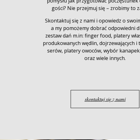
pomysłu jak przygotować poczęstunek 
gości? Nie przejmuj się – zrobimy to z
Skontaktuj się z nami
i opowiedz o swoim
a my pomożemy dobrać odpowiedni dl
zestaw dań m.in: finger food, platery wł
produkowanych wędlin, dojrzewających i 
serów, platery owoców, wybór kanapek,
oraz wiele innych.
skontaktuj się z nami