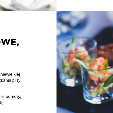
OWE,
niewielkiej
tkania przy
tóre pomogą
tę.