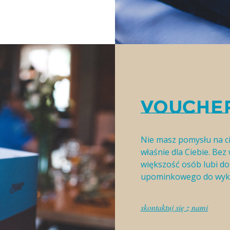
VOUCHE
Nie masz pomysłu na c
właśnie dla Ciebie. Be
większość osób lubi d
upominkowego do wykor
skontaktuj się z nami