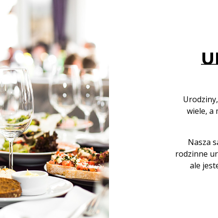
U
Urodziny, 
wiele, a
Nasza s
rodzinne u
ale jes